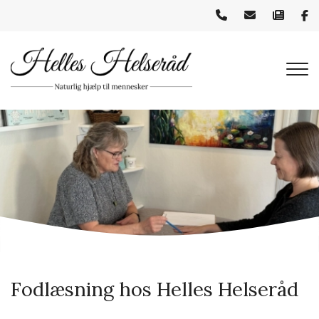
Gå
til
hovedindhold
Fodlæsning hos Helles Helseråd