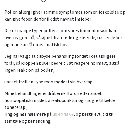
Pollen allergi giver samme symptomer som en forkølelse og
kan give feber, derfor fik det navnet Høfeber.
Der er mange typer pollen, som vores immunforsvar kan
overreagere på, så øjne bliver røde og kløende, næsen løber
og man kan få en astmatisk hoste.
Jeg har valgt at tilbyde behandling for det i det tidligere
forår, så kroppen bliver bedre til at reagere normalt, altså
ingen reaktion på pollen,
uanset hvilken type man møder i sin hverdag.
Mine behandlinger er dråberne Høron eller andet
homøopatisk middel, øreakupunktur og i nogle tilfælde
zoneterapi,
ring og hør nærmere på
29 44 43 03
, og bestil evt. tid til
samtale og behandling.